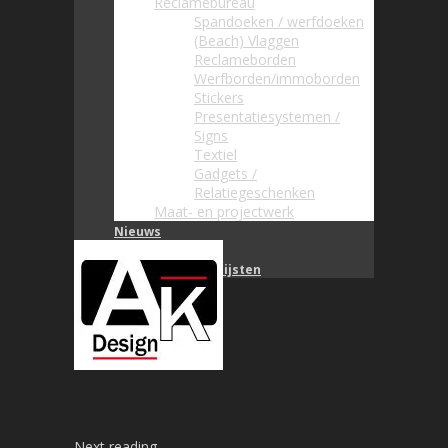
Reclamebureau
Spandoeken / werfdoeken
(Beach) Vlaggen
Reclameborden
Werfborden/immoborden
Stickers
Presentatiesystemen /
Signs
Textiel
Gadgets /
Relatiegeschenken
Maat- en projectwerk
Nieuws
Offerte / Contact
Brochures / Prijslijsten
Next reading