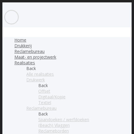
Home
Drukkerij
Reclamebureau
Maat- en projectwerk
Realisaties
Back
Alle realisaties
Drukwerk
Back
Offset
Digitaal/Kopie
Textiel
Reclamebureau
Back
Spandoeken / werfdoeken
(Beach) Vlaggen
Reclameborden